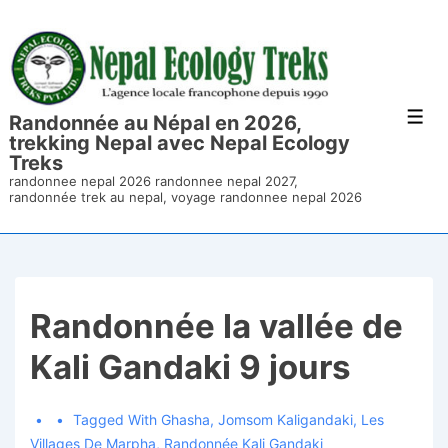
↓
Skip
to
Main
Randonnée au Népal en 2026,
Men
Content
trekking Nepal avec Nepal Ecology
Treks
randonnee nepal 2026 randonnee nepal 2027,
randonnée trek au nepal, voyage randonnee nepal 2026
Randonnée la vallée de
Kali Gandaki 9 jours
Tagged With
Ghasha
,
Jomsom Kaligandaki
,
Les
Villages De Marpha
,
Randonnée Kali Gandaki